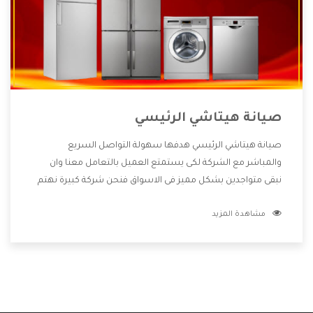
صيانة هيتاشي الرئيسي
صيانة هيتاشي الرئيسي هدفها سهولة التواصل السريع
والمباشر مع الشركة لكى يستمتع العميل بالتعامل معنا وان
نبقى متواجدين بشكل مميز فى الاسواق فنحن شركة كبيرة نهتم
بكل التفاصيل المهمة للعميل وان يستمتع بالخدمات التى تنفرد
مشاهدة المزيد
الشركة بها والتى تكون منها خدمة الصيانة التى تكون من أهم
الخدمات التى يرغب بها العميل لأنها تحافظ على كفاءة المنتج
كما أن شركة هيتاشي تقدم لنا جميع الأجهزة التى نبحث عنها
وأقوى الأسعار التى تكون مناسبة لكثير من العملاء