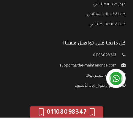
مركز صيانة هيتاشي
صيانة غسالات هيتاشي
صيانة ثلاجات هيتاشي
كن دائما على تواصل معنا!
01108098347
support@the-maintenance.com
صفحة الفيس بوك
مفتوح طوال ايام الأسبوع
01108098347
جميع الحقوق محفوظه ©
صيانة هيتاشي