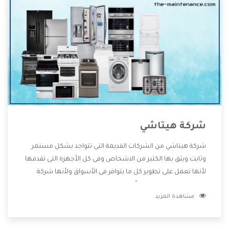
شركة هيتاشي
شركة هيتاشي من الشركات القديمة التى تتواجد بشكل مستمر
وثابت ويثق بها الكثير من الاشخاص وفى كل الأجهزة التى تقدمها
لأنها تعمل على تطوير كل ما يتوافر فى الأسواق ولأنها شركة
معروفة تهتم جدا بتوفير أفضل خدمات ما بعد البيع مع المنتجات
مشاهدة المزيد
وتقدم للعملاء أقوى العروض والخصومات التى تسهل على
المستهلك الاستمتاع بشراء جميع ما نقدمه لكم معنا هتجد كل
ما هو جديد وأفضل