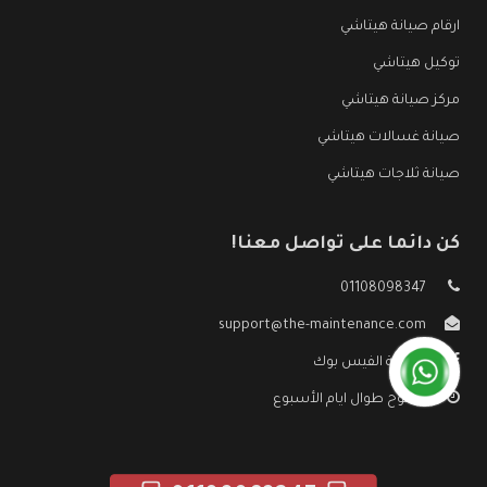
ارقام صيانة هيتاشي
توكيل هيتاشي
مركز صيانة هيتاشي
صيانة غسالات هيتاشي
صيانة ثلاجات هيتاشي
كن دائما على تواصل معنا!
01108098347
support@the-maintenance.com
صفحة الفيس بوك
مفتوح طوال ايام الأسبوع