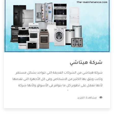
شركة هيتاشي
شركة هيتاشي من الشركات القديمة التى تتواجد بشكل مستمر
وثابت ويثق بها الكثير من الاشخاص وفى كل الأجهزة التى تقدمها
لأنها تعمل على تطوير كل ما يتوافر فى الأسواق ولأنها شركة
معروفة تهتم جدا بتوفير أفضل خدمات ما بعد البيع مع المنتجات
مشاهدة المزيد
وتقدم للعملاء أقوى العروض والخصومات التى تسهل على
المستهلك الاستمتاع بشراء جميع ما نقدمه لكم معنا هتجد كل
ما هو جديد وأفضل