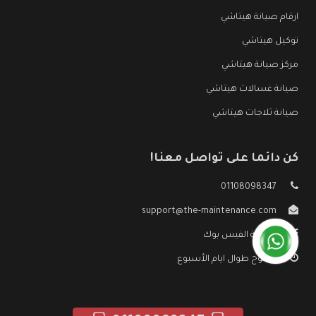
ارقام صيانة هيتاشي
توكيل هيتاشي
مركز صيانة هيتاشي
صيانة غسالات هيتاشي
صيانة ثلاجات هيتاشي
كن دائما على تواصل معنا!
01108098347
support@the-maintenance.com
صفحة الفيس بوك
مفتوح طوال ايام الأسبوع