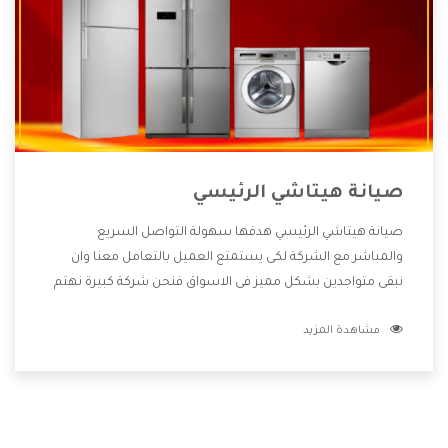
صيانة هيتاشي الرئيسي
صيانة هيتاشي الرئيسي هدفها سهولة التواصل السريع
والمباشر مع الشركة لكى يستمتع العميل بالتعامل معنا وان
نبقى متواجدين بشكل مميز فى الاسواق فنحن شركة كبيرة نهتم
بكل التفاصيل المهمة للعميل وان يستمتع بالخدمات التى تنفرد
مشاهدة المزيد
الشركة بها والتى تكون منها خدمة الصيانة التى تكون من أهم
الخدمات التى يرغب بها العميل لأنها تحافظ على كفاءة المنتج
كما أن شركة هيتاشي تقدم لنا جميع الأجهزة التى نبحث عنها
وأقوى الأسعار التى تكون مناسبة لكثير من العملاء