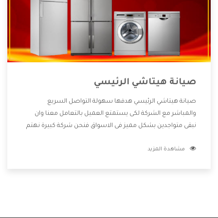
صيانة هيتاشي الرئيسي
صيانة هيتاشي الرئيسي هدفها سهولة التواصل السريع
والمباشر مع الشركة لكى يستمتع العميل بالتعامل معنا وان
نبقى متواجدين بشكل مميز فى الاسواق فنحن شركة كبيرة نهتم
بكل التفاصيل المهمة للعميل وان يستمتع بالخدمات التى تنفرد
مشاهدة المزيد
الشركة بها والتى تكون منها خدمة الصيانة التى تكون من أهم
الخدمات التى يرغب بها العميل لأنها تحافظ على كفاءة المنتج
كما أن شركة هيتاشي تقدم لنا جميع الأجهزة التى نبحث عنها
وأقوى الأسعار التى تكون مناسبة لكثير من العملاء