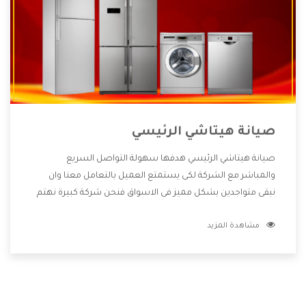
صيانة هيتاشي الرئيسي
صيانة هيتاشي الرئيسي هدفها سهولة التواصل السريع
والمباشر مع الشركة لكى يستمتع العميل بالتعامل معنا وان
نبقى متواجدين بشكل مميز فى الاسواق فنحن شركة كبيرة نهتم
بكل التفاصيل المهمة للعميل وان يستمتع بالخدمات التى تنفرد
مشاهدة المزيد
الشركة بها والتى تكون منها خدمة الصيانة التى تكون من أهم
الخدمات التى يرغب بها العميل لأنها تحافظ على كفاءة المنتج
كما أن شركة هيتاشي تقدم لنا جميع الأجهزة التى نبحث عنها
وأقوى الأسعار التى تكون مناسبة لكثير من العملاء