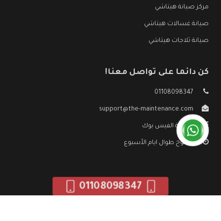
مركز صيانة هيتاشي
صيانة غسالات هيتاشي
صيانة ثلاجات هيتاشي
كن دائما على تواصل معنا!
01108098347
support@the-maintenance.com
صفحة الفيس بوك
مفتوح طوال ايام الأسبوع
01108098347
جميع الحقوق محفوظه ©
صيانة هيتاشي