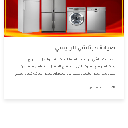
صيانة هيتاشي الرئيسي
صيانة هيتاشي الرئيسي هدفها سهولة التواصل السريع
والمباشر مع الشركة لكى يستمتع العميل بالتعامل معنا وان
نبقى متواجدين بشكل مميز فى الاسواق فنحن شركة كبيرة نهتم
بكل التفاصيل المهمة للعميل وان يستمتع بالخدمات التى تنفرد
مشاهدة المزيد
الشركة بها والتى تكون منها خدمة الصيانة التى تكون من أهم
الخدمات التى يرغب بها العميل لأنها تحافظ على كفاءة المنتج
كما أن شركة هيتاشي تقدم لنا جميع الأجهزة التى نبحث عنها
وأقوى الأسعار التى تكون مناسبة لكثير من العملاء