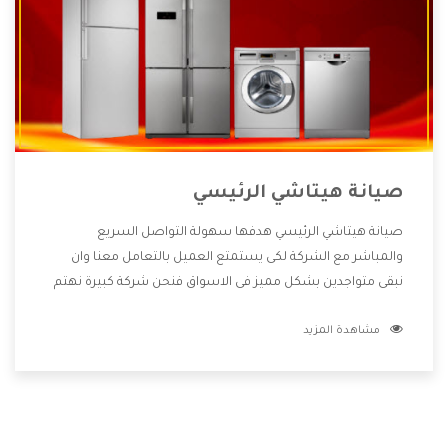
صيانة هيتاشي الرئيسي
صيانة هيتاشي الرئيسي هدفها سهولة التواصل السريع
والمباشر مع الشركة لكى يستمتع العميل بالتعامل معنا وان
نبقى متواجدين بشكل مميز فى الاسواق فنحن شركة كبيرة نهتم
بكل التفاصيل المهمة للعميل وان يستمتع بالخدمات التى تنفرد
مشاهدة المزيد
الشركة بها والتى تكون منها خدمة الصيانة التى تكون من أهم
الخدمات التى يرغب بها العميل لأنها تحافظ على كفاءة المنتج
كما أن شركة هيتاشي تقدم لنا جميع الأجهزة التى نبحث عنها
وأقوى الأسعار التى تكون مناسبة لكثير من العملاء