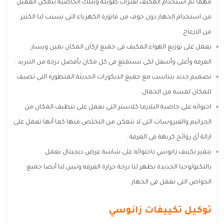
مهما تم استخدام المكيف لفترات طويلة وبتلك الخاصية يتمكن العميل
من استخدام الجهاز دون خوف من فاتورة الكهرباء التى تسبب لنا الكثير
من الازعاج .
يعمل على توزيع الهواء المكيف فى جميع اركان المكان يمين ويسار
الغرفه وأعلى وأسفل لكى نستمتع فى كل مكان بأفضل درجة من التبريد .
تصميم جديد يتناسب مع جميع الديكورات الحديثة المتطورة التى تضيف
للمكان لمسة من الجمال .
احتوائه على خاصية البلازما كلاستر التى تعمل على تنظيف المكان من
الجراثيم والفيروسات التى لا نتمكن من التخلص منها كما أنها تعمل على
ازالة أى روائح كريهة فى الغرفة .
يتميز تكييف زانوسي باحتوائه على شاشة عرض ديجيتال تعمل
بالتكنولوجيا الجديدة تظهر لنا درجة حرارة الغرفه وتبين لنا أيضا جميع
الخواص التى تعمل فى الجهاز .
توكيل تكييفات زانوسي