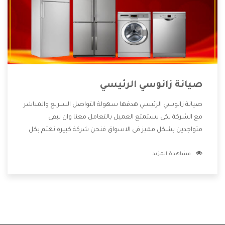
صيانة زانوسي الرئيسي
صيانة زانوسي الرئيسي هدفها سهولة التواصل السريع والمباشر
مع الشركة لكى يستمتع العميل بالتعامل معنا وان نبقى
متواجدين بشكل مميز فى الاسواق فنحن شركة كبيرة نهتم بكل
التفاصيل المهمة للعميل وان يستمتع بالخدمات التى تنفرد
مشاهدة المزيد
الشركة بها والتى تكون منها خدمة الصيانة التى تكون من أهم
الخدمات التى يرغب بها العميل لأنها تحافظ على كفاءة المنتج
كما أن شركة زانوسي تقدم لنا جميع الأجهزة التى نبحث عنها
وأقوى الأسعار التى تكون مناسبة لكثير من العملاء