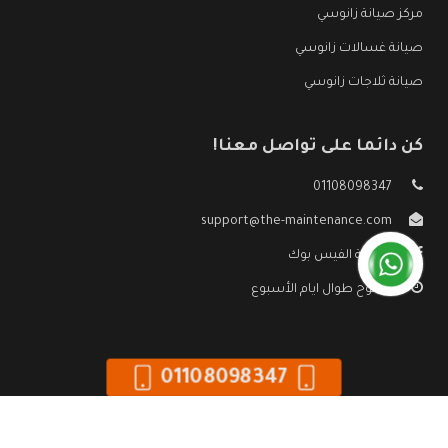
مركز صيانة زانوسي
صيانة غسالات زانوسي
صيانة ثلاجات زانوسي
كن دائما على تواصل معنا!
01108098347
support@the-maintenance.com
صفحة الفيس بوك
مفتوح طوال ايام الأسبوع
01108098347
جميع الحقوق محفوظه ©
صيانة زانوسي