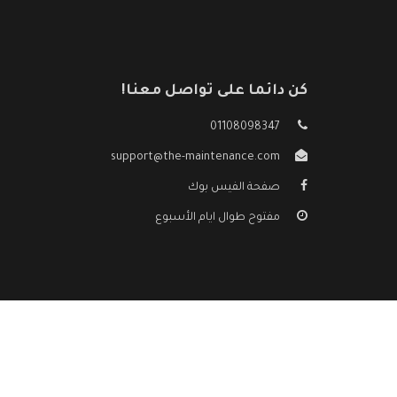
كن دائما على تواصل معنا!
01108098347
support@the-maintenance.com
صفحة الفيس بوك
مفتوح طوال ايام الأسبوع