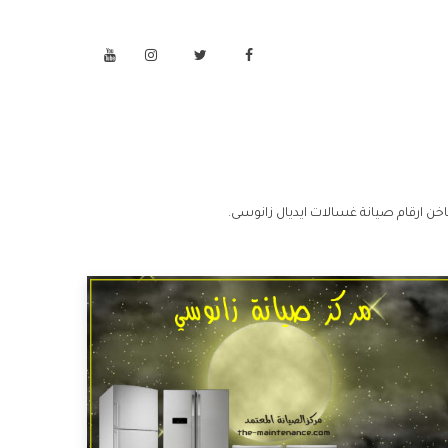
خن ارقام صيانة غسالات ايديال زانوسى.