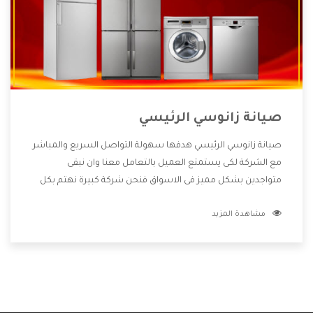
صيانة زانوسي الرئيسي
صيانة زانوسي الرئيسي هدفها سهولة التواصل السريع والمباشر
مع الشركة لكى يستمتع العميل بالتعامل معنا وان نبقى
متواجدين بشكل مميز فى الاسواق فنحن شركة كبيرة نهتم بكل
التفاصيل المهمة للعميل وان يستمتع بالخدمات التى تنفرد
مشاهدة المزيد
الشركة بها والتى تكون منها خدمة الصيانة التى تكون من أهم
الخدمات التى يرغب بها العميل لأنها تحافظ على كفاءة المنتج
كما أن شركة زانوسي تقدم لنا جميع الأجهزة التى نبحث عنها
وأقوى الأسعار التى تكون مناسبة لكثير من العملاء