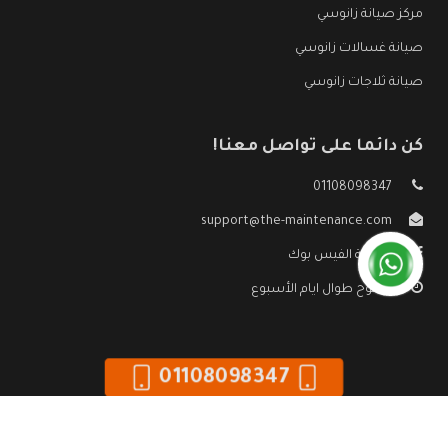
مركز صيانة زانوسي
صيانة غسالات زانوسي
صيانة ثلاجات زانوسي
كن دائما على تواصل معنا!
01108098347
support@the-maintenance.com
صفحة الفيس بوك
مفتوح طوال ايام الأسبوع
01108098347
جميع الحقوق محفوظه ©
صيانة زانوسي