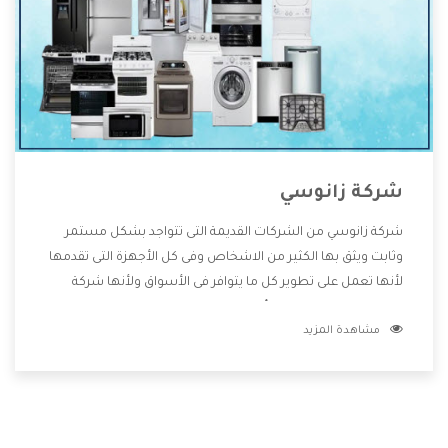
شركة زانوسي
شركة زانوسي من الشركات القديمة التى تتواجد بشكل مستمر
وثابت ويثق بها الكثير من الاشخاص وفى كل الأجهزة التى تقدمها
لأنها تعمل على تطوير كل ما يتوافر فى الأسواق ولأنها شركة
معروفة تهتم جدا بتوفير أفضل خدمات ما بعد البيع مع المنتجات
مشاهدة المزيد
وتقدم للعملاء أقوى العروض والخصومات التى تسهل على
المستهلك الاستمتاع بشراء جميع ما نقدمه لكم معنا هتجد كل
ما هو جديد وأفضل