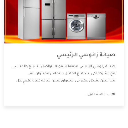
صيانة زانوسي الرئيسي
صيانة زانوسي الرئيسي هدفها سهولة التواصل السريع والمباشر
مع الشركة لكى يستمتع العميل بالتعامل معنا وان نبقى
متواجدين بشكل مميز فى الاسواق فنحن شركة كبيرة نهتم بكل
التفاصيل المهمة للعميل وان يستمتع بالخدمات التى تنفرد
مشاهدة المزيد
الشركة بها والتى تكون منها خدمة الصيانة التى تكون من أهم
الخدمات التى يرغب بها العميل لأنها تحافظ على كفاءة المنتج
كما أن شركة زانوسي تقدم لنا جميع الأجهزة التى نبحث عنها
وأقوى الأسعار التى تكون مناسبة لكثير من العملاء