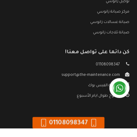
توكيل زانوسي
مركز صيانة زانوسي
صيانة غسالات زانوسي
صيانة ثلاجات زانوسي
كن دائما على تواصل معنا!
01108098347
support@the-maintenance.com
صفحة الفيس بوك
مفتوح طوال ايام الأسبوع
01108098347