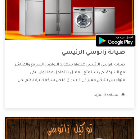
صيانة زانوسي الرئيسي
صيانة زانوسي الرئيسي هدفها سهولة التواصل السريع والمباشر
مع الشركة لكى يستمتع العميل بالتعامل معنا وان نبقى
متواجدين بشكل مميز فى الاسواق فنحن شركة كبيرة نهتم بكل
التفاصيل المهمة للعميل وان يستمتع بالخدمات التى تنفرد
مشاهدة المزيد
الشركة بها والتى تكون منها خدمة الصيانة التى تكون من أهم
الخدمات التى يرغب بها العميل لأنها تحافظ على كفاءة المنتج
كما أن شركة زانوسي تقدم لنا جميع الأجهزة التى نبحث عنها
وأقوى الأسعار التى تكون مناسبة لكثير من العملاء