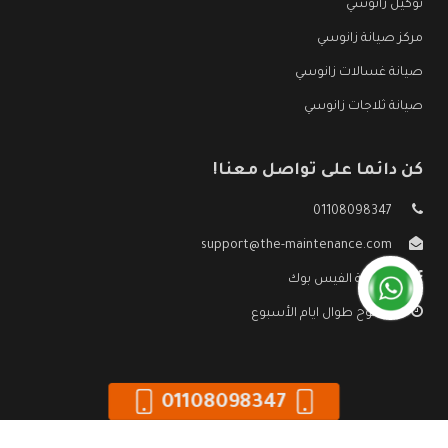
توكيل زانوسي
مركز صيانة زانوسي
صيانة غسالات زانوسي
صيانة ثلاجات زانوسي
كن دائما على تواصل معنا!
01108098347
support@the-maintenance.com
صفحة الفيس بوك
مفتوح طوال ايام الأسبوع
01108098347