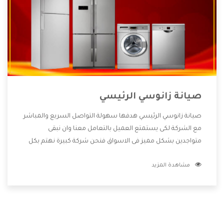
صيانة زانوسي الرئيسي
صيانة زانوسي الرئيسي هدفها سهولة التواصل السريع والمباشر
مع الشركة لكى يستمتع العميل بالتعامل معنا وان نبقى
متواجدين بشكل مميز فى الاسواق فنحن شركة كبيرة نهتم بكل
التفاصيل المهمة للعميل وان يستمتع بالخدمات التى تنفرد
مشاهدة المزيد
الشركة بها والتى تكون منها خدمة الصيانة التى تكون من أهم
الخدمات التى يرغب بها العميل لأنها تحافظ على كفاءة المنتج
كما أن شركة زانوسي تقدم لنا جميع الأجهزة التى نبحث عنها
وأقوى الأسعار التى تكون مناسبة لكثير من العملاء