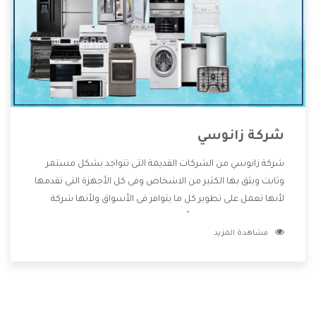
شركة زانوسي
شركة زانوسي من الشركات القديمة التى تتواجد بشكل مستمر
وثابت ويثق بها الكثير من الاشخاص وفى كل الأجهزة التى تقدمها
لأنها تعمل على تطوير كل ما يتوافر فى الأسواق ولأنها شركة
معروفة تهتم جدا بتوفير أفضل خدمات ما بعد البيع مع المنتجات
مشاهدة المزيد
وتقدم للعملاء أقوى العروض والخصومات التى تسهل على
المستهلك الاستمتاع بشراء جميع ما نقدمه لكم معنا هتجد كل
ما هو جديد وأفضل