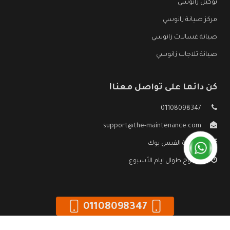
توكيل زانوسي
مركز صيانة زانوسي
صيانة غسالات زانوسي
صيانة ثلاجات زانوسي
كن دائما على تواصل معنا!
01108098347
support@the-maintenance.com
صفحة الفيس بوك
مفتوح طوال ايام الأسبوع
01108098347