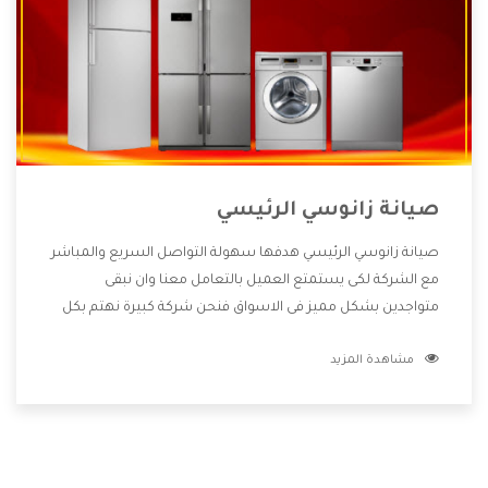
صيانة زانوسي الرئيسي
صيانة زانوسي الرئيسي هدفها سهولة التواصل السريع والمباشر
مع الشركة لكى يستمتع العميل بالتعامل معنا وان نبقى
متواجدين بشكل مميز فى الاسواق فنحن شركة كبيرة نهتم بكل
التفاصيل المهمة للعميل وان يستمتع بالخدمات التى تنفرد
مشاهدة المزيد
الشركة بها والتى تكون منها خدمة الصيانة التى تكون من أهم
الخدمات التى يرغب بها العميل لأنها تحافظ على كفاءة المنتج
كما أن شركة زانوسي تقدم لنا جميع الأجهزة التى نبحث عنها
وأقوى الأسعار التى تكون مناسبة لكثير من العملاء