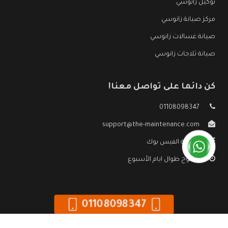
توكيل زانوسي
مركز صيانة زانوسي
صيانة غسالات زانوسي
صيانة ثلاجات زانوسي
كن دائما على تواصل معنا!
01108098347
support@the-maintenance.com
صفحة الفيس بوك
مفتوح طوال ايام الأسبوع
01108098347