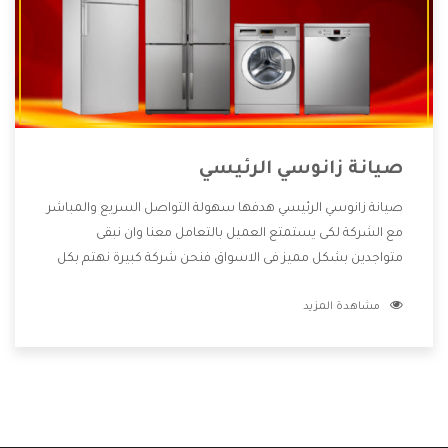
صيانة زانوسي الرئيسي
صيانة زانوسي الرئيسي هدفها سهولة التواصل السريع والمباشر
مع الشركة لكى يستمتع العميل بالتعامل معنا وان نبقى
متواجدين بشكل مميز فى الاسواق فنحن شركة كبيرة نهتم بكل
التفاصيل المهمة للعميل وان يستمتع بالخدمات التى تنفرد
مشاهدة المزيد
الشركة بها والتى تكون منها خدمة الصيانة التى تكون من أهم
الخدمات التى يرغب بها العميل لأنها تحافظ على كفاءة المنتج
كما أن شركة زانوسي تقدم لنا جميع الأجهزة التى نبحث عنها
وأقوى الأسعار التى تكون مناسبة لكثير من العملاء