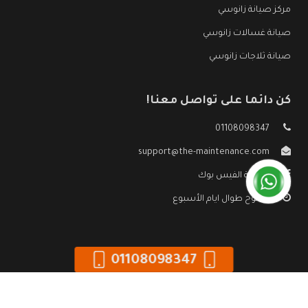
مركز صيانة زانوسي
صيانة غسالات زانوسي
صيانة ثلاجات زانوسي
كن دائما على تواصل معنا!
01108098347
support@the-maintenance.com
صفحة الفيس بوك
مفتوح طوال ايام الأسبوع
01108098347
جميع الحقوق محفوظه ©
صيانة زانوسي