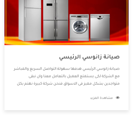
صيانة زانوسي الرئيسي
صيانة زانوسي الرئيسي هدفها سهولة التواصل السريع والمباشر
مع الشركة لكى يستمتع العميل بالتعامل معنا وان نبقى
متواجدين بشكل مميز فى الاسواق فنحن شركة كبيرة نهتم بكل
التفاصيل المهمة للعميل وان يستمتع بالخدمات التى تنفرد
مشاهدة المزيد
الشركة بها والتى تكون منها خدمة الصيانة التى تكون من أهم
الخدمات التى يرغب بها العميل لأنها تحافظ على كفاءة المنتج
كما أن شركة زانوسي تقدم لنا جميع الأجهزة التى نبحث عنها
وأقوى الأسعار التى تكون مناسبة لكثير من العملاء