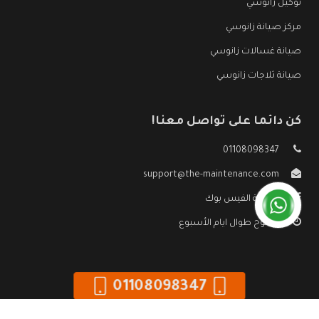
توكيل زانوسي
مركز صيانة زانوسي
صيانة غسالات زانوسي
صيانة ثلاجات زانوسي
كن دائما على تواصل معنا!
01108098347
support@the-maintenance.com
صفحة الفيس بوك
مفتوح طوال ايام الأسبوع
01108098347