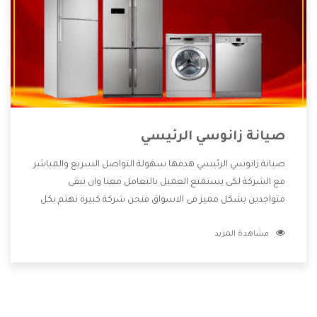
صيانة زانوسي الرئيسي
صيانة زانوسي الرئيسي هدفها سهولة التواصل السريع والمباشر
مع الشركة لكى يستمتع العميل بالتعامل معنا وان نبقى
متواجدين بشكل مميز فى الاسواق فنحن شركة كبيرة نهتم بكل
التفاصيل المهمة للعميل وان يستمتع بالخدمات التى تنفرد
مشاهدة المزيد
الشركة بها والتى تكون منها خدمة الصيانة التى تكون من أهم
الخدمات التى يرغب بها العميل لأنها تحافظ على كفاءة المنتج
كما أن شركة زانوسي تقدم لنا جميع الأجهزة التى نبحث عنها
وأقوى الأسعار التى تكون مناسبة لكثير من العملاء