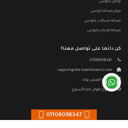
توكيل زانوسي
مركز صيانة زانوسي
صيانة غسالات زانوسي
صيانة ثلاجات زانوسي
كن دائما على تواصل معنا!
01108098347
support@the-maintenance.com
صفحة الفيس بوك
مفتوح طوال ايام الأسبوع
01108098347