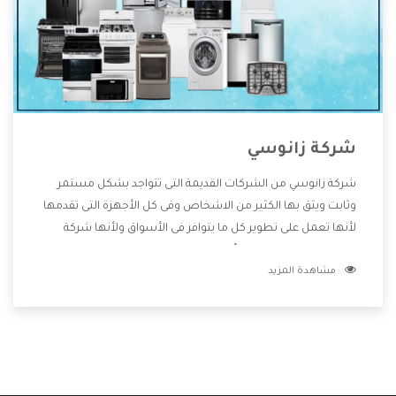
شركة زانوسي
شركة زانوسي من الشركات القديمة التى تتواجد بشكل مستمر
وثابت ويثق بها الكثير من الاشخاص وفى كل الأجهزة التى تقدمها
لأنها تعمل على تطوير كل ما يتوافر فى الأسواق ولأنها شركة
معروفة تهتم جدا بتوفير أفضل خدمات ما بعد البيع مع المنتجات
مشاهدة المزيد
وتقدم للعملاء أقوى العروض والخصومات التى تسهل على
المستهلك الاستمتاع بشراء جميع ما نقدمه لكم معنا هتجد كل
ما هو جديد وأفضل