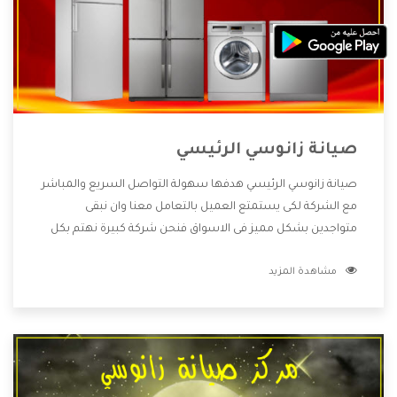
صيانة زانوسي الرئيسي
صيانة زانوسي الرئيسي هدفها سهولة التواصل السريع والمباشر
مع الشركة لكى يستمتع العميل بالتعامل معنا وان نبقى
متواجدين بشكل مميز فى الاسواق فنحن شركة كبيرة نهتم بكل
التفاصيل المهمة للعميل وان يستمتع بالخدمات التى تنفرد
مشاهدة المزيد
الشركة بها والتى تكون منها خدمة الصيانة التى تكون من أهم
الخدمات التى يرغب بها العميل لأنها تحافظ على كفاءة المنتج
كما أن شركة زانوسي تقدم لنا جميع الأجهزة التى نبحث عنها
وأقوى الأسعار التى تكون مناسبة لكثير من العملاء