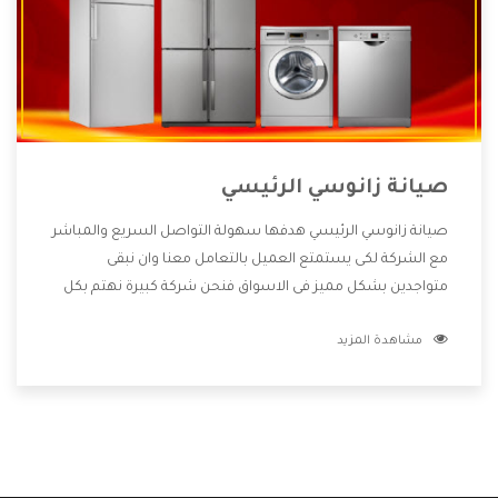
صيانة زانوسي الرئيسي
صيانة زانوسي الرئيسي هدفها سهولة التواصل السريع والمباشر
مع الشركة لكى يستمتع العميل بالتعامل معنا وان نبقى
متواجدين بشكل مميز فى الاسواق فنحن شركة كبيرة نهتم بكل
التفاصيل المهمة للعميل وان يستمتع بالخدمات التى تنفرد
مشاهدة المزيد
الشركة بها والتى تكون منها خدمة الصيانة التى تكون من أهم
الخدمات التى يرغب بها العميل لأنها تحافظ على كفاءة المنتج
كما أن شركة زانوسي تقدم لنا جميع الأجهزة التى نبحث عنها
وأقوى الأسعار التى تكون مناسبة لكثير من العملاء