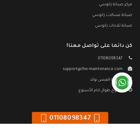
مركز صيانة زانوسي
صيانة غسالات زانوسي
صيانة ثلاجات زانوسي
كن دائما على تواصل معنا!
01108098347
support@the-maintenance.com
صفحة الفيس بوك
مفتوح طوال ايام الأسبوع
01108098347
جميع الحقوق محفوظه ©
صيانة زانوسي