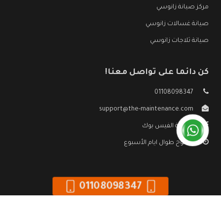
مركز صيانة زانوسي
صيانة غسالات زانوسي
صيانة ثلاجات زانوسي
كن دائما على تواصل معنا!
01108098347
support@the-maintenance.com
صفحة الفيس بوك
مفتوح طوال ايام الأسبوع
01108098347
جميع الحقوق محفوظه ©
صيانة زانوسي