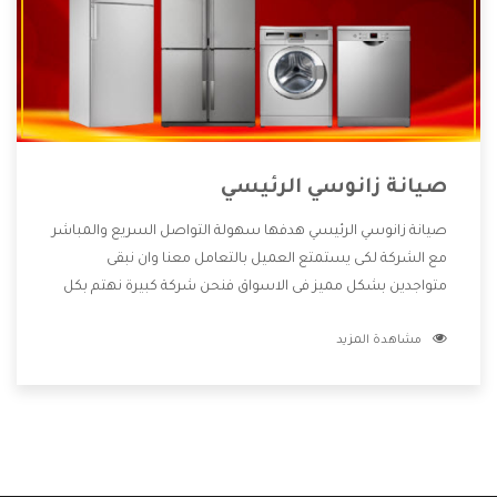
صيانة زانوسي الرئيسي
صيانة زانوسي الرئيسي هدفها سهولة التواصل السريع والمباشر
مع الشركة لكى يستمتع العميل بالتعامل معنا وان نبقى
متواجدين بشكل مميز فى الاسواق فنحن شركة كبيرة نهتم بكل
التفاصيل المهمة للعميل وان يستمتع بالخدمات التى تنفرد
مشاهدة المزيد
الشركة بها والتى تكون منها خدمة الصيانة التى تكون من أهم
الخدمات التى يرغب بها العميل لأنها تحافظ على كفاءة المنتج
كما أن شركة زانوسي تقدم لنا جميع الأجهزة التى نبحث عنها
وأقوى الأسعار التى تكون مناسبة لكثير من العملاء