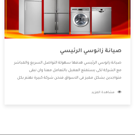
صيانة زانوسي الرئيسي
صيانة زانوسي الرئيسي هدفها سهولة التواصل السريع والمباشر
مع الشركة لكى يستمتع العميل بالتعامل معنا وان نبقى
متواجدين بشكل مميز فى الاسواق فنحن شركة كبيرة نهتم بكل
التفاصيل المهمة للعميل وان يستمتع بالخدمات التى تنفرد
مشاهدة المزيد
الشركة بها والتى تكون منها خدمة الصيانة التى تكون من أهم
الخدمات التى يرغب بها العميل لأنها تحافظ على كفاءة المنتج
كما أن شركة زانوسي تقدم لنا جميع الأجهزة التى نبحث عنها
وأقوى الأسعار التى تكون مناسبة لكثير من العملاء