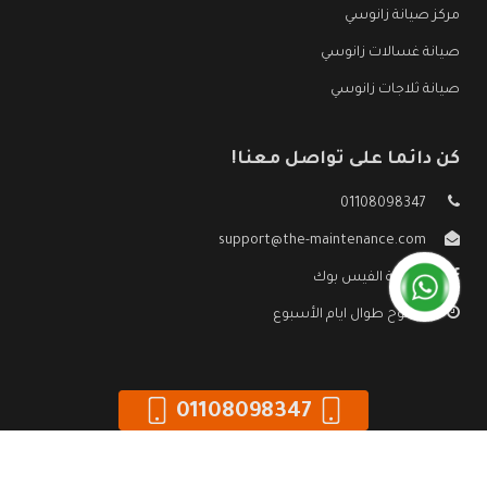
مركز صيانة زانوسي
صيانة غسالات زانوسي
صيانة ثلاجات زانوسي
كن دائما على تواصل معنا!
01108098347
support@the-maintenance.com
صفحة الفيس بوك
مفتوح طوال ايام الأسبوع
01108098347
جميع الحقوق محفوظه ©
صيانة زانوسي