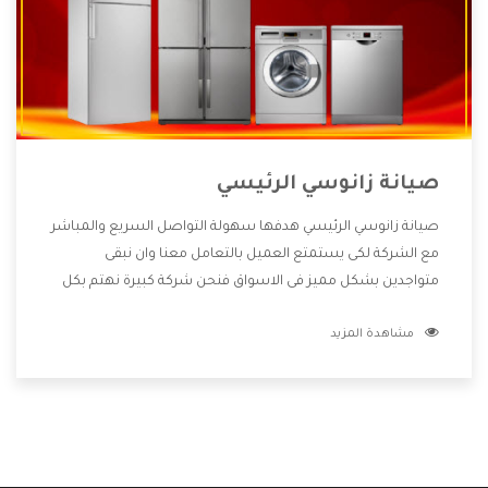
صيانة زانوسي الرئيسي
صيانة زانوسي الرئيسي هدفها سهولة التواصل السريع والمباشر
مع الشركة لكى يستمتع العميل بالتعامل معنا وان نبقى
متواجدين بشكل مميز فى الاسواق فنحن شركة كبيرة نهتم بكل
التفاصيل المهمة للعميل وان يستمتع بالخدمات التى تنفرد
مشاهدة المزيد
الشركة بها والتى تكون منها خدمة الصيانة التى تكون من أهم
الخدمات التى يرغب بها العميل لأنها تحافظ على كفاءة المنتج
كما أن شركة زانوسي تقدم لنا جميع الأجهزة التى نبحث عنها
وأقوى الأسعار التى تكون مناسبة لكثير من العملاء