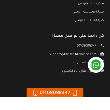
مركز صيانة زانوسي
صيانة غسالات زانوسي
صيانة ثلاجات زانوسي
كن دائما على تواصل معنا!
01108098347
support@the-maintenance.com
صفحة الفيس بوك
مفتوح طوال ايام الأسبوع
01108098347
جميع الحقوق محفوظه ©
صيانة زانوسي