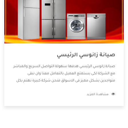
صيانة زانوسي الرئيسي
صيانة زانوسي الرئيسي هدفها سهولة التواصل السريع والمباشر
مع الشركة لكى يستمتع العميل بالتعامل معنا وان نبقى
متواجدين بشكل مميز فى الاسواق فنحن شركة كبيرة نهتم بكل
التفاصيل المهمة للعميل وان يستمتع بالخدمات التى تنفرد
مشاهدة المزيد
الشركة بها والتى تكون منها خدمة الصيانة التى تكون من أهم
الخدمات التى يرغب بها العميل لأنها تحافظ على كفاءة المنتج
كما أن شركة زانوسي تقدم لنا جميع الأجهزة التى نبحث عنها
وأقوى الأسعار التى تكون مناسبة لكثير من العملاء