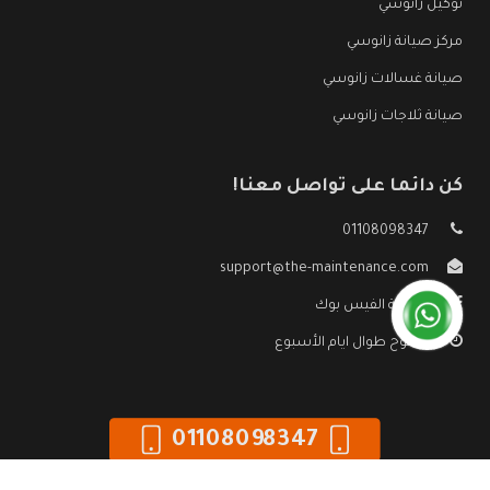
توكيل زانوسي
مركز صيانة زانوسي
صيانة غسالات زانوسي
صيانة ثلاجات زانوسي
كن دائما على تواصل معنا!
01108098347
support@the-maintenance.com
صفحة الفيس بوك
مفتوح طوال ايام الأسبوع
01108098347