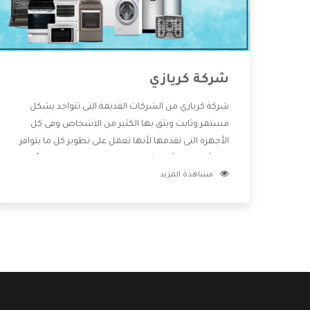
شركة كريازي
شركة كريازي من الشركات القديمة التى تتواجد بشكل
مستمر وثابت ويثق بها الكثير من الاشخاص وفى كل
الأجهزة التى تقدمها لأنها تعمل على تطوير كل ما يتوافر
فى الأسواق ولأنها شركة معروفة تهتم جدا بتوفير أفضل
مشاهدة المزيد
خدمات ما بعد البيع مع المنتجات وتقدم للعملاء أقوى
العروض والخصومات التى تسهل على المستهلك
الاستمتاع بشراء جميع ما نقدمه لكم معنا هتجد كل ما
هو جديد وأفضل