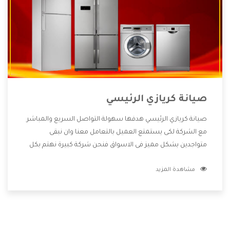
صيانة كريازي الرئيسي
صيانة كريازي الرئيسي هدفها سهولة التواصل السريع والمباشر
مع الشركة لكى يستمتع العميل بالتعامل معنا وان نبقى
متواجدين بشكل مميز فى الاسواق فنحن شركة كبيرة نهتم بكل
التفاصيل المهمة للعميل وان يستمتع بالخدمات التى تنفرد
مشاهدة المزيد
الشركة بها والتى تكون منها خدمة الصيانة التى تكون من أهم
الخدمات التى يرغب بها العميل لأنها تحافظ على كفاءة المنتج
كما أن شركة كريازي تقدم لنا جميع الأجهزة التى نبحث عنها وأقوى
الأسعار التى تكون مناسبة لكثير من العملاء