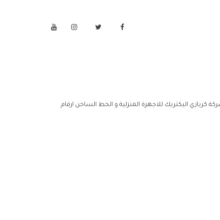
ركة كريازي اليكتريك للاجهزة المنزلية و الخط الساخن ارقام