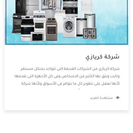
شركة كريازي
شركة كريازي من الشركات القديمة التى تتواجد بشكل مستمر
وثابت ويثق بها الكثير من الاشخاص وفى كل الأجهزة التى تقدمها
لأنها تعمل على تطوير كل ما يتوافر فى الأسواق ولأنها شركة
معروفة تهتم جدا بتوفير أفضل خدمات ما بعد البيع مع المنتجات
مشاهدة المزيد
وتقدم للعملاء أقوى العروض والخصومات التى تسهل على
المستهلك الاستمتاع بشراء جميع ما نقدمه لكم معنا هتجد كل
ما هو جديد وأفضل