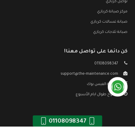
توكيل كريازي
مركز صيانة كريازي
صيانة غسالات كريازي
صيانة ثلاجات كريازي
كن دائما على تواصل معنا!
01108098347
support@the-maintenance.com
صفحة الفيس بوك
مفتوح طوال ايام الأسبوع
01108098347