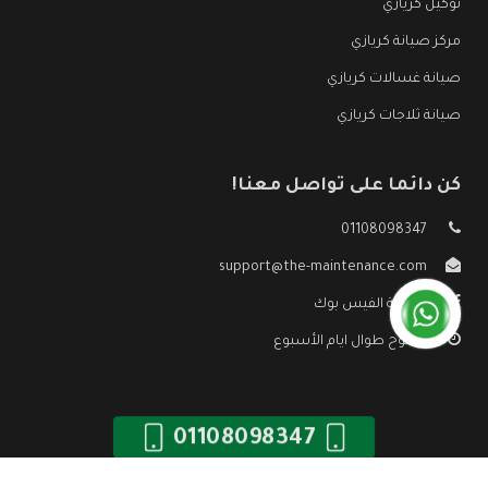
توكيل كريازي
مركز صيانة كريازي
صيانة غسالات كريازي
صيانة ثلاجات كريازي
كن دائما على تواصل معنا!
01108098347
support@the-maintenance.com
صفحة الفيس بوك
مفتوح طوال ايام الأسبوع
01108098347