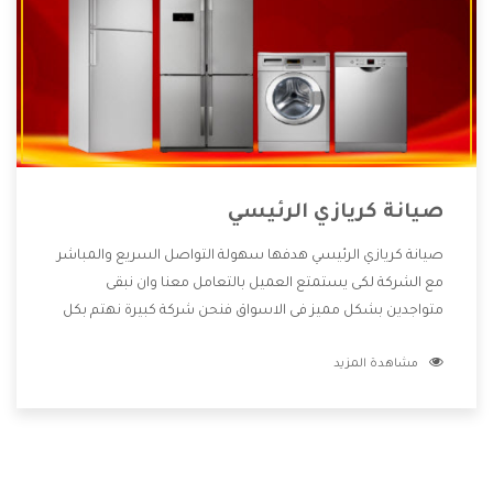
صيانة كريازي الرئيسي
صيانة كريازي الرئيسي هدفها سهولة التواصل السريع والمباشر
مع الشركة لكى يستمتع العميل بالتعامل معنا وان نبقى
متواجدين بشكل مميز فى الاسواق فنحن شركة كبيرة نهتم بكل
التفاصيل المهمة للعميل وان يستمتع بالخدمات التى تنفرد
مشاهدة المزيد
الشركة بها والتى تكون منها خدمة الصيانة التى تكون من أهم
الخدمات التى يرغب بها العميل لأنها تحافظ على كفاءة المنتج
كما أن شركة كريازي تقدم لنا جميع الأجهزة التى نبحث عنها وأقوى
الأسعار التى تكون مناسبة لكثير من العملاء