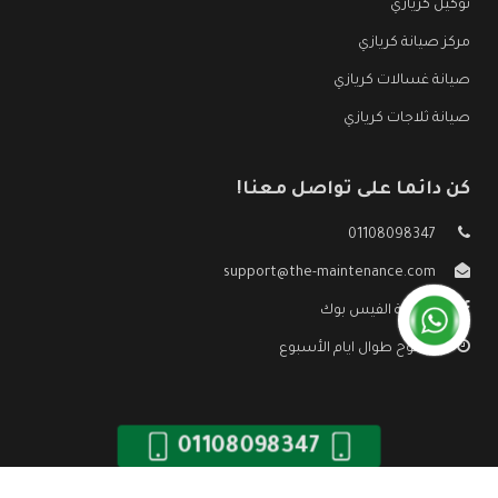
توكيل كريازي
مركز صيانة كريازي
صيانة غسالات كريازي
صيانة ثلاجات كريازي
كن دائما على تواصل معنا!
01108098347
support@the-maintenance.com
صفحة الفيس بوك
مفتوح طوال ايام الأسبوع
01108098347