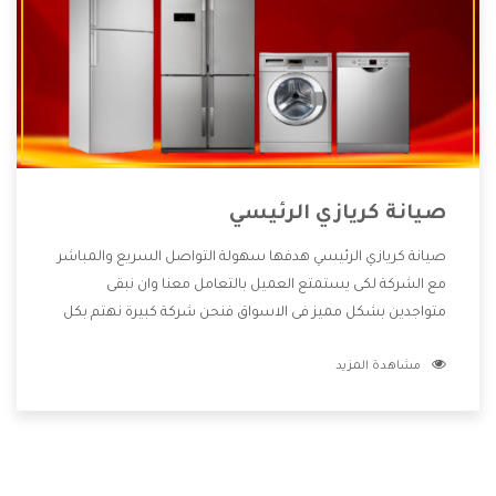
صيانة كريازي الرئيسي
صيانة كريازي الرئيسي هدفها سهولة التواصل السريع والمباشر
مع الشركة لكى يستمتع العميل بالتعامل معنا وان نبقى
متواجدين بشكل مميز فى الاسواق فنحن شركة كبيرة نهتم بكل
التفاصيل المهمة للعميل وان يستمتع بالخدمات التى تنفرد
مشاهدة المزيد
الشركة بها والتى تكون منها خدمة الصيانة التى تكون من أهم
الخدمات التى يرغب بها العميل لأنها تحافظ على كفاءة المنتج
كما أن شركة كريازي تقدم لنا جميع الأجهزة التى نبحث عنها وأقوى
الأسعار التى تكون مناسبة لكثير من العملاء