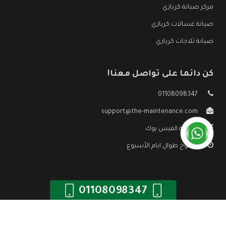
مركز صيانة كريازي
صيانة غسالات كريازي
صيانة ثلاجات كريازي
كن دائما على تواصل معنا!
01108098347
support@the-maintenance.com
صفحة الفيس بوك
مفتوح طوال ايام الأسبوع
01108098347
جميع الحقوق محفوظه ©
صيانة كريازي