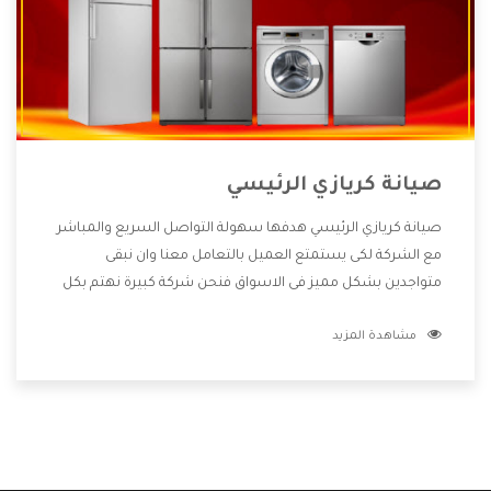
صيانة كريازي الرئيسي
صيانة كريازي الرئيسي هدفها سهولة التواصل السريع والمباشر
مع الشركة لكى يستمتع العميل بالتعامل معنا وان نبقى
متواجدين بشكل مميز فى الاسواق فنحن شركة كبيرة نهتم بكل
التفاصيل المهمة للعميل وان يستمتع بالخدمات التى تنفرد
مشاهدة المزيد
الشركة بها والتى تكون منها خدمة الصيانة التى تكون من أهم
الخدمات التى يرغب بها العميل لأنها تحافظ على كفاءة المنتج
كما أن شركة كريازي تقدم لنا جميع الأجهزة التى نبحث عنها وأقوى
الأسعار التى تكون مناسبة لكثير من العملاء