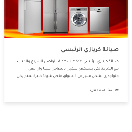
صيانة كريازي الرئيسي
صيانة كريازي الرئيسي هدفها سهولة التواصل السريع والمباشر
مع الشركة لكى يستمتع العميل بالتعامل معنا وان نبقى
متواجدين بشكل مميز فى الاسواق فنحن شركة كبيرة نهتم بكل
التفاصيل المهمة للعميل وان يستمتع بالخدمات التى تنفرد
مشاهدة المزيد
الشركة بها والتى تكون منها خدمة الصيانة التى تكون من أهم
الخدمات التى يرغب بها العميل لأنها تحافظ على كفاءة المنتج
كما أن شركة كريازي تقدم لنا جميع الأجهزة التى نبحث عنها وأقوى
الأسعار التى تكون مناسبة لكثير من العملاء