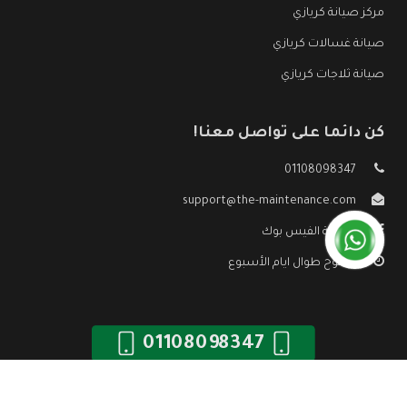
مركز صيانة كريازي
صيانة غسالات كريازي
صيانة ثلاجات كريازي
كن دائما على تواصل معنا!
01108098347
support@the-maintenance.com
صفحة الفيس بوك
مفتوح طوال ايام الأسبوع
01108098347
جميع الحقوق محفوظه ©
صيانة كريازي