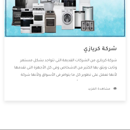
شركة كريازي
شركة كريازي من الشركات القديمة التى تتواجد بشكل مستمر
وثابت ويثق بها الكثير من الاشخاص وفى كل الأجهزة التى تقدمها
لأنها تعمل على تطوير كل ما يتوافر فى الأسواق ولأنها شركة
معروفة تهتم جدا بتوفير أفضل خدمات ما بعد البيع مع المنتجات
مشاهدة المزيد
وتقدم للعملاء أقوى العروض والخصومات التى تسهل على
المستهلك الاستمتاع بشراء جميع ما نقدمه لكم معنا هتجد كل
ما هو جديد وأفضل