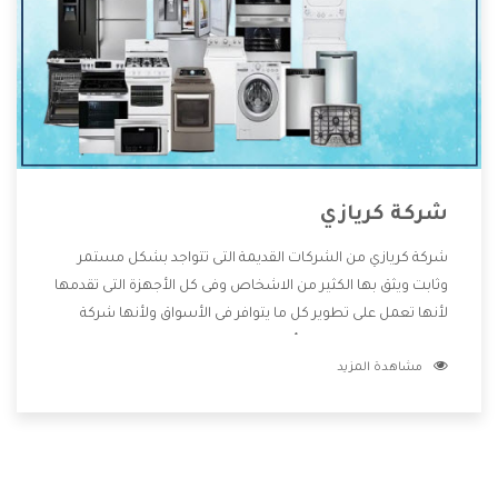
شركة كريازي
شركة كريازي من الشركات القديمة التى تتواجد بشكل مستمر
وثابت ويثق بها الكثير من الاشخاص وفى كل الأجهزة التى تقدمها
لأنها تعمل على تطوير كل ما يتوافر فى الأسواق ولأنها شركة
معروفة تهتم جدا بتوفير أفضل خدمات ما بعد البيع مع المنتجات
مشاهدة المزيد
وتقدم للعملاء أقوى العروض والخصومات التى تسهل على
المستهلك الاستمتاع بشراء جميع ما نقدمه لكم معنا هتجد كل
ما هو جديد وأفضل