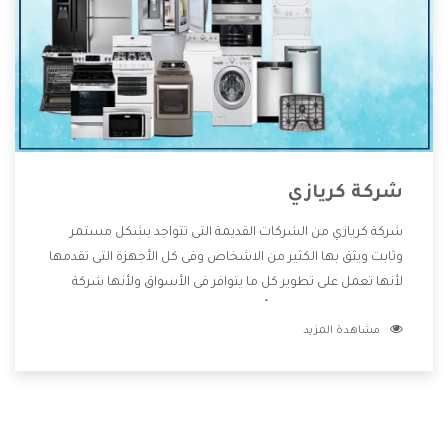
شركة كريازي
شركة كريازي من الشركات القديمة التى تتواجد بشكل مستمر
وثابت ويثق بها الكثير من الاشخاص وفى كل الأجهزة التى تقدمها
لأنها تعمل على تطوير كل ما يتوافر فى الأسواق ولأنها شركة
معروفة تهتم جدا بتوفير أفضل خدمات ما بعد البيع مع المنتجات
مشاهدة المزيد
وتقدم للعملاء أقوى العروض والخصومات التى تسهل على
المستهلك الاستمتاع بشراء جميع ما نقدمه لكم معنا هتجد كل
ما هو جديد وأفضل