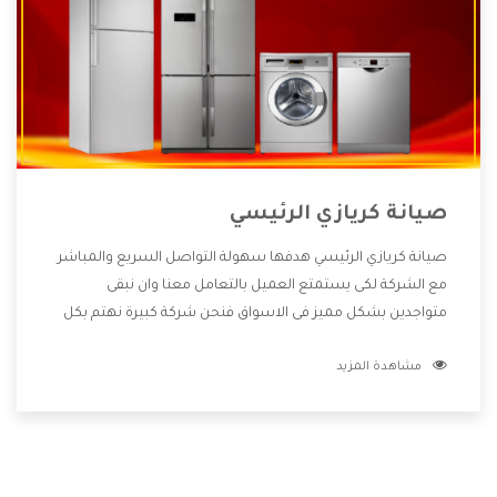
صيانة كريازي الرئيسي
صيانة كريازي الرئيسي هدفها سهولة التواصل السريع والمباشر
مع الشركة لكى يستمتع العميل بالتعامل معنا وان نبقى
متواجدين بشكل مميز فى الاسواق فنحن شركة كبيرة نهتم بكل
التفاصيل المهمة للعميل وان يستمتع بالخدمات التى تنفرد
مشاهدة المزيد
الشركة بها والتى تكون منها خدمة الصيانة التى تكون من أهم
الخدمات التى يرغب بها العميل لأنها تحافظ على كفاءة المنتج
كما أن شركة كريازي تقدم لنا جميع الأجهزة التى نبحث عنها وأقوى
الأسعار التى تكون مناسبة لكثير من العملاء