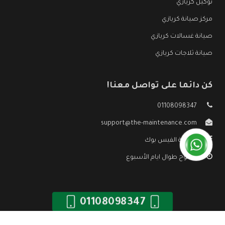
توكيل كريازي
مركز صيانة كريازي
صيانة غسالات كريازي
صيانة ثلاجات كريازي
كن دائما على تواصل معنا!
01108098347
support@the-maintenance.com
صفحة الفيس بوك
مفتوح طوال ايام الأسبوع
01108098347