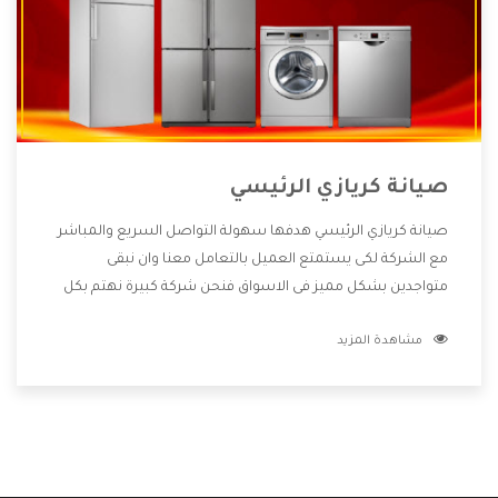
صيانة كريازي الرئيسي
صيانة كريازي الرئيسي هدفها سهولة التواصل السريع والمباشر
مع الشركة لكى يستمتع العميل بالتعامل معنا وان نبقى
متواجدين بشكل مميز فى الاسواق فنحن شركة كبيرة نهتم بكل
التفاصيل المهمة للعميل وان يستمتع بالخدمات التى تنفرد
مشاهدة المزيد
الشركة بها والتى تكون منها خدمة الصيانة التى تكون من أهم
الخدمات التى يرغب بها العميل لأنها تحافظ على كفاءة المنتج
كما أن شركة كريازي تقدم لنا جميع الأجهزة التى نبحث عنها وأقوى
الأسعار التى تكون مناسبة لكثير من العملاء