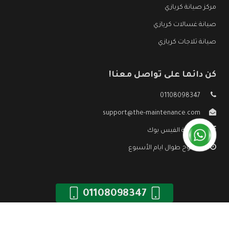
مركز صيانة كريازي
صيانة غسالات كريازي
صيانة ثلاجات كريازي
كن دائما على تواصل معنا!
01108098347
support@the-maintenance.com
صفحة الفيس بوك
مفتوح طوال ايام الأسبوع
01108098347
جميع الحقوق محفوظه ©
صيانة كريازي