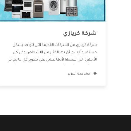
شركة كريازي
شركة كريازي من الشركات القديمة التى تتواجد بشكل
مستمر وثابت ويثق بها الكثير من الاشخاص وفى كل
الأجهزة التى تقدمها لأنها تعمل على تطوير كل ما يتوافر
فى الأسواق ولأنها شركة معروفة تهتم جدا بتوفير أفضل
مشاهدة المزيد
خدمات ما بعد البيع مع المنتجات وتقدم للعملاء أقوى
العروض والخصومات التى تسهل على المستهلك
الاستمتاع بشراء جميع ما نقدمه لكم معنا هتجد كل ما
هو جديد وأفضل