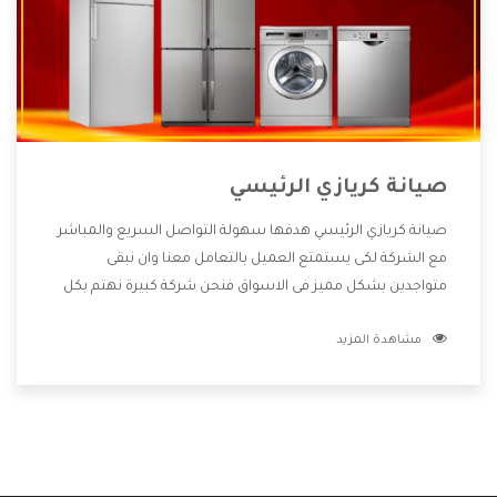
صيانة كريازي الرئيسي
صيانة كريازي الرئيسي هدفها سهولة التواصل السريع والمباشر
مع الشركة لكى يستمتع العميل بالتعامل معنا وان نبقى
متواجدين بشكل مميز فى الاسواق فنحن شركة كبيرة نهتم بكل
التفاصيل المهمة للعميل وان يستمتع بالخدمات التى تنفرد
مشاهدة المزيد
الشركة بها والتى تكون منها خدمة الصيانة التى تكون من أهم
الخدمات التى يرغب بها العميل لأنها تحافظ على كفاءة المنتج
كما أن شركة كريازي تقدم لنا جميع الأجهزة التى نبحث عنها وأقوى
الأسعار التى تكون مناسبة لكثير من العملاء