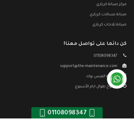
مركز صيانة كريازي
صيانة غسالات كريازي
صيانة ثلاجات كريازي
كن دائما على تواصل معنا!
01108098347
support@the-maintenance.com
صفحة الفيس بوك
مفتوح طوال ايام الأسبوع
01108098347
جميع الحقوق محفوظه ©
صيانة كريازي