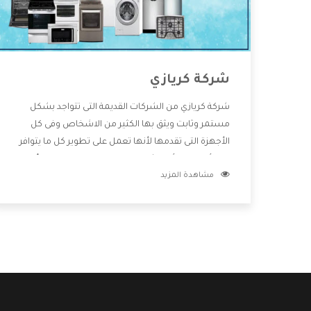
شركة كريازي
شركة كريازي من الشركات القديمة التى تتواجد بشكل
مستمر وثابت ويثق بها الكثير من الاشخاص وفى كل
الأجهزة التى تقدمها لأنها تعمل على تطوير كل ما يتوافر
فى الأسواق ولأنها شركة معروفة تهتم جدا بتوفير أفضل
مشاهدة المزيد
خدمات ما بعد البيع مع المنتجات وتقدم للعملاء أقوى
العروض والخصومات التى تسهل على المستهلك
الاستمتاع بشراء جميع ما نقدمه لكم معنا هتجد كل ما
هو جديد وأفضل