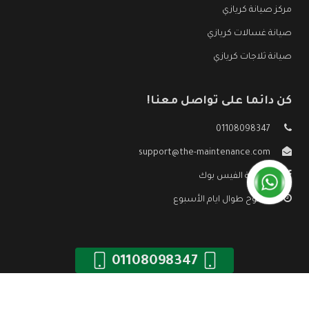
مركز صيانة كريازي
صيانة غسالات كريازي
صيانة ثلاجات كريازي
كن دائما على تواصل معنا!
01108098347
support@the-maintenance.com
صفحة الفيس بوك
مفتوح طوال ايام الأسبوع
01108098347
جميع الحقوق محفوظه ©
صيانة كريازي