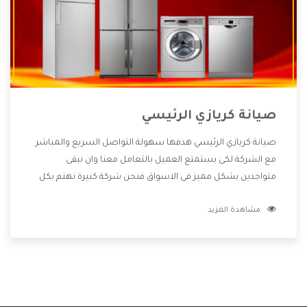
صيانة كريازي الرئيسي
صيانة كريازي الرئيسي هدفها سهولة التواصل السريع والمباشر
مع الشركة لكى يستمتع العميل بالتعامل معنا وان نبقى
متواجدين بشكل مميز فى الاسواق فنحن شركة كبيرة نهتم بكل
التفاصيل المهمة للعميل وان يستمتع بالخدمات التى تنفرد
مشاهدة المزيد
الشركة بها والتى تكون منها خدمة الصيانة التى تكون من أهم
الخدمات التى يرغب بها العميل لأنها تحافظ على كفاءة المنتج
كما أن شركة كريازي تقدم لنا جميع الأجهزة التى نبحث عنها وأقوى
الأسعار التى تكون مناسبة لكثير من العملاء