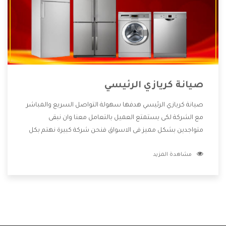
صيانة كريازي الرئيسي
صيانة كريازي الرئيسي هدفها سهولة التواصل السريع والمباشر
مع الشركة لكى يستمتع العميل بالتعامل معنا وان نبقى
متواجدين بشكل مميز فى الاسواق فنحن شركة كبيرة نهتم بكل
التفاصيل المهمة للعميل وان يستمتع بالخدمات التى تنفرد
مشاهدة المزيد
الشركة بها والتى تكون منها خدمة الصيانة التى تكون من أهم
الخدمات التى يرغب بها العميل لأنها تحافظ على كفاءة المنتج
كما أن شركة كريازي تقدم لنا جميع الأجهزة التى نبحث عنها وأقوى
الأسعار التى تكون مناسبة لكثير من العملاء