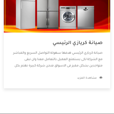
صيانة كريازي الرئيسي
صيانة كريازي الرئيسي هدفها سهولة التواصل السريع والمباشر
مع الشركة لكى يستمتع العميل بالتعامل معنا وان نبقى
متواجدين بشكل مميز فى الاسواق فنحن شركة كبيرة نهتم بكل
التفاصيل المهمة للعميل وان يستمتع بالخدمات التى تنفرد
مشاهدة المزيد
الشركة بها والتى تكون منها خدمة الصيانة التى تكون من أهم
الخدمات التى يرغب بها العميل لأنها تحافظ على كفاءة المنتج
كما أن شركة كريازي تقدم لنا جميع الأجهزة التى نبحث عنها وأقوى
الأسعار التى تكون مناسبة لكثير من العملاء