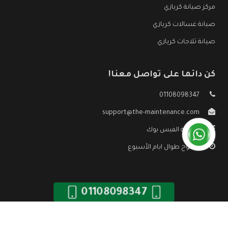
مركز صيانة كريازي
صيانة غسالات كريازي
صيانة ثلاجات كريازي
كن دائما على تواصل معنا!
01108098347
support@the-maintenance.com
صفحة الفيس بوك
مفتوح طوال ايام الأسبوع
01108098347
جميع الحقوق محفوظه ©
صيانة كريازي