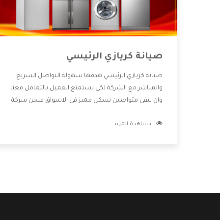
صيانة كريازي الرئيسي
صيانة كريازي الرئيسي هدفها سهولة التواصل السريع
والمباشر مع الشركة لكى يستمتع العميل بالتعامل معنا
وان نبقى متواجدين بشكل مميز فى الاسواق فنحن شركة
كبيرة نهتم بكل التفاصيل المهمة للعميل وان يستمتع
مشاهدة المزيد
بالخدمات التى تنفرد الشركة بها والتى تكون منها خدمة
الصيانة التى تكون من أهم الخدمات التى يرغب بها
العميل لأنها تحافظ على كفاءة المنتج كما أن شركة
كريازي تقدم لنا جميع الأجهزة التى نبحث عنها وأقوى
الأسعار التى تكون مناسبة لكثير من العملاء