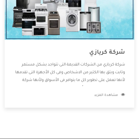
شركة كريازي
شركة كريازي من الشركات القديمة التى تتواجد بشكل مستمر
وثابت ويثق بها الكثير من الاشخاص وفى كل الأجهزة التى تقدمها
لأنها تعمل على تطوير كل ما يتوافر فى الأسواق ولأنها شركة
معروفة تهتم جدا بتوفير أفضل خدمات ما بعد البيع مع المنتجات
مشاهدة المزيد
وتقدم للعملاء أقوى العروض والخصومات التى تسهل على
المستهلك الاستمتاع بشراء جميع ما نقدمه لكم معنا هتجد كل
ما هو جديد وأفضل