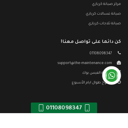
مركز صيانة كريازي
صيانة غسالات كريازي
صيانة ثلاجات كريازي
كن دائما على تواصل معنا!
01108098347
support@the-maintenance.com
صفحة الفيس بوك
مفتوح طوال ايام الأسبوع
01108098347
جميع الحقوق محفوظه ©
صيانة كريازي