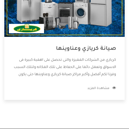
صيانة كريازي وعناوينها
كريازي من الشركات المميزة والتى تحصل على اهمية كبيرة فى
الاسواق وتعمل دائما على الحفاظ على تلك المكانه ولتلك السبب
وفرنا لكم أفضل وأكبر مراكز صيانة كريازي وعناوينها حتى يكون
قريب من كل العملاء ويستطيع القيام بتصليح جميع المنتجات
مشاهدة المزيد
دون اى ازعاج كما أننا نهتم بكل ما يحتاجه المستهلك لكى نحافظ
على ثقتهم بنا ،وهتستمتع بأقوى العروض والخدمات ما بعد البيع
التى ترضى العميل